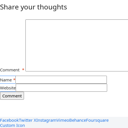
Share your thoughts
Comment
*
Name
*
Website
Facebook
Twitter X
Instagram
Vimeo
Behance
Foursquare
Custom Icon